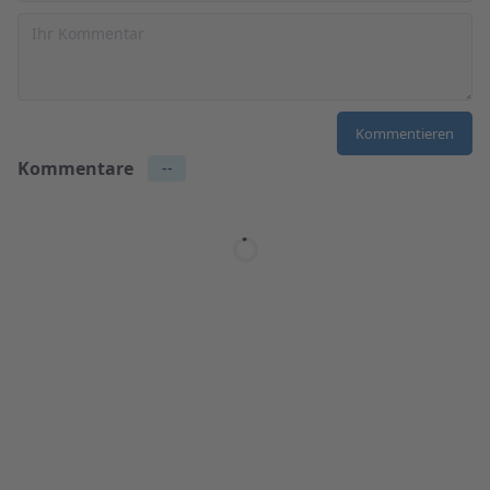
Kommentare
--
Name
2 days ago
Lorem ipsum dolor sit amet, consectetur adipiscing
elit. Suspendisse varius enim in eros elementum
tristique. Duis cursus, mi quis viverra.