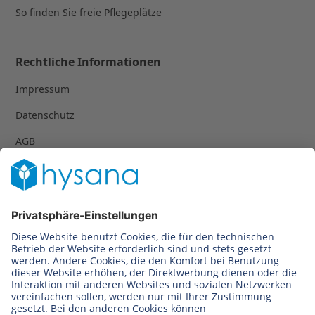
So finden Sie freie Pflegeplätze
Rechtliche Informationen
Impressum
Datenschutz
AGB
© 2023-2024 hysana GmbH | Alle Rechte
vorbehalten.