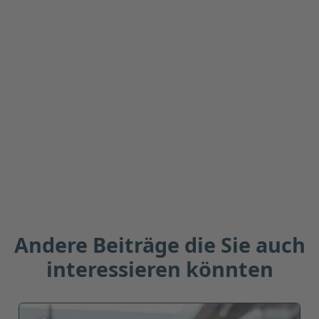
Antworten
Löschen
Name
2 days ago
Lorem ipsum dolor sit amet, consectetur
adipiscing elit. Suspendisse varius enim in
eros elementum tristique. Duis cursus, mi
quis viverra.
Antworten
Löschen
Andere Beiträge die Sie auch
interessieren könnten