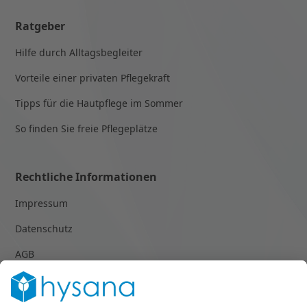
Ratgeber
Hilfe durch Alltagsbegleiter
Vorteile einer privaten Pflegekraft
Tipps für die Hautpflege im Sommer
So finden Sie freie Pflegeplätze
Rechtliche Informationen
Impressum
Datenschutz
AGB