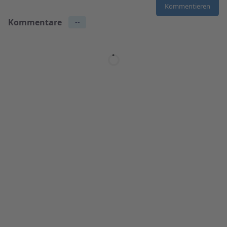
Kommentare
--
Name
2 days ago
Lorem ipsum dolor sit amet, consectetur adipiscing
elit. Suspendisse varius enim in eros elementum
tristique. Duis cursus, mi quis viverra.
Antworten
Löschen
Name
2 days ago
Lorem ipsum dolor sit amet, consectetur