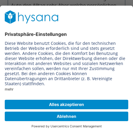
Auto den Alltag sehr. Aber welche persönlichen
Veränderungen beeinflussen die
Fahrtauglichkeit und wie kann man Risiken
begegnen?
hysana-Boxen
Pflegehilfsmittel-Box
Hausnotruf-Box
Produkte
Pflegehilfsmittel