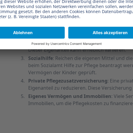
Finanzierung eines Heimplatzes
Die Finanzierung eines Heimplatzes kann eine Hera
Möglichkeiten, die Kosten zu decken:
Pflegeversicherung
: Die gesetzliche Pflegev
der Pflegekosten. Für die Pflegegrade 2 bis 5 g
Eigenanteil
: Den Restbetrag müssen die Pfleg
Dieser Eigenanteil kann erheblich variieren.
Sozialhilfe
: Reichen die eigenen Mittel und di
beim Sozialamt Hilfe zur Pflege beantragt we
Vermögen der Kinder geprüft.
Private Pflegezusatzversicherung
: Eine priv
Eigenanteil zu reduzieren. Diese Versicherung
Eigenes Vermögen und Immobilien
: Viele S
Immobilien, um die Pflegekosten zu finanziere