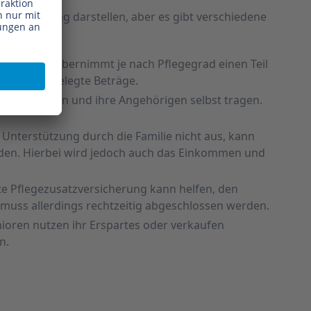
usforderung darstellen, aber es gibt verschiedene
ersicherung übernimmt je nach Pflegegrad einen Teil
ibt es festgelegte Beträge.
ebedürftigen und ihre Angehörigen selbst tragen.
e Unterstützung durch die Familie nicht aus, kann
rden. Hierbei wird jedoch auch das Einkommen und
ate Pflegezusatzversicherung kann helfen, den
 muss allerdings rechtzeitig abgeschlossen werden.
enioren nutzen ihr Erspartes oder verkaufen
n.