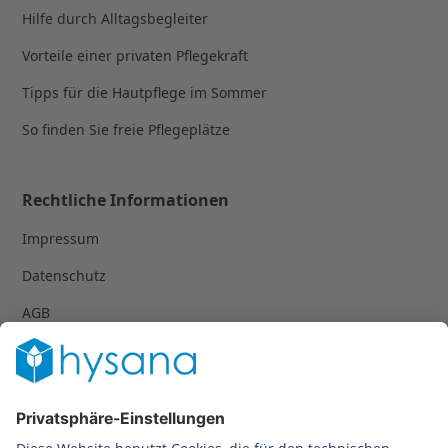
Hilfe durch Alltagsbegleiter
Vorteile einer privaten Pflegekraft
Tipps für die Hautpflege im Sommer
So finden Sie freie Pflegeplätze
Rechtliche Informationen
Impressum
Datenschutz
AGB
© 2023-2024 hysana GmbH | Alle Rechte