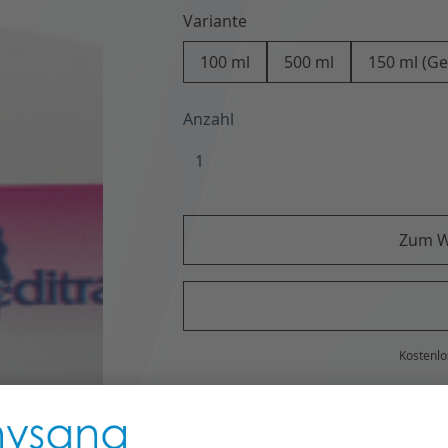
Variante
100 ml
500 ml
150 ml (Ge
Anzahl
Zum W
Kostenlo
Details
Lorem ipsum dolor sit amet, consec