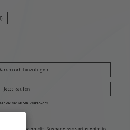
l)
arenkorb hinzufügen
Jetzt kaufen
ser Versad ab 50€ Warenkorb
tetur adipiscing elit. Suspendisse varius enim in