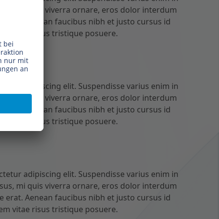
sus, mi quis viverra ornare, eros dolor interdum
e erat. Aenean faucibus nibh et justo cursus id
m vitae risus tristique posuere.
tetur adipiscing elit. Suspendisse varius enim in
sus, mi quis viverra ornare, eros dolor interdum
e erat. Aenean faucibus nibh et justo cursus id
m vitae risus tristique posuere.
tetur adipiscing elit. Suspendisse varius enim in
sus, mi quis viverra ornare, eros dolor interdum
e erat. Aenean faucibus nibh et justo cursus id
m vitae risus tristique posuere.