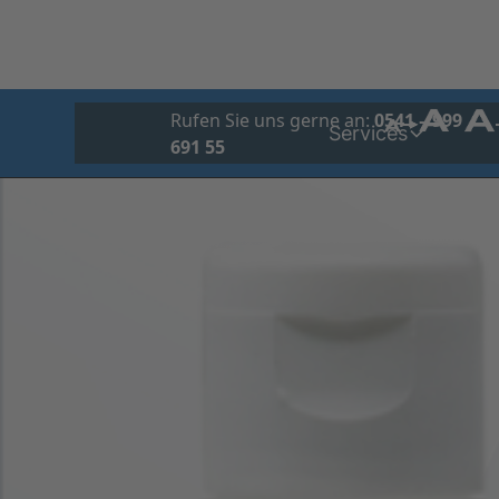
Übe
Rufen Sie uns gerne an:
0541 – 999
Services
691 55
uns