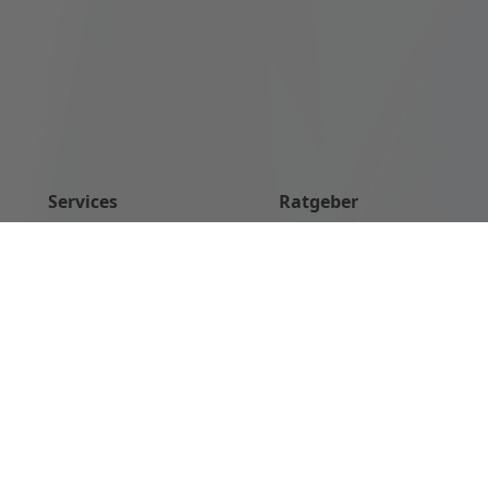
Services
Ratgeber
Beratungsgespräch
Hilfe durch Alltagsbegleiter
buchen
Vorteile einer privaten Pfleg
Tipps für die Hautpflege i
So finden Sie freie Pflegeplä
© 2023-2024 hysana GmbH | Alle Rechte vorbehalten.