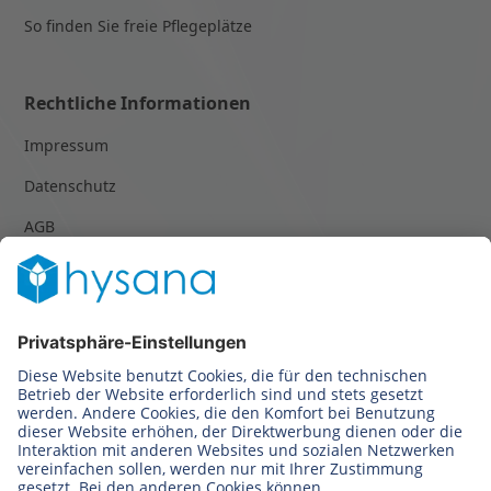
So finden Sie freie Pflegeplätze
Rechtliche Informationen
Impressum
Datenschutz
AGB
© 2023-2024 hysana GmbH | Alle Rechte
vorbehalten.